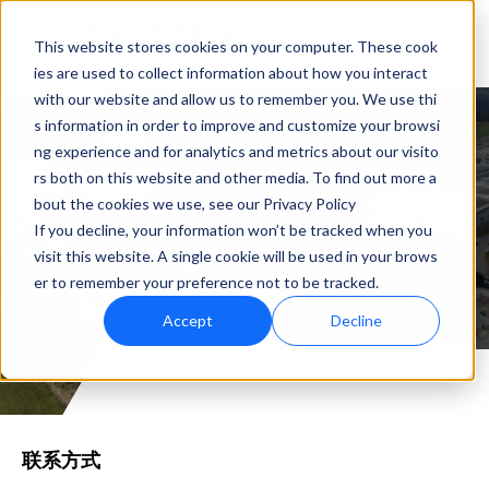
This website stores cookies on your computer. These cook
ies are used to collect information about how you interact
with our website and allow us to remember you. We use thi
s information in order to improve and customize your browsi
ng experience and for analytics and metrics about our visito
rs both on this website and other media. To find out more a
德国
bout the cookies we use, see our Privacy Policy
If you decline, your information won’t be tracked when you
visit this website. A single cookie will be used in your brows
er to remember your preference not to be tracked.
Accept
Decline
联系方式