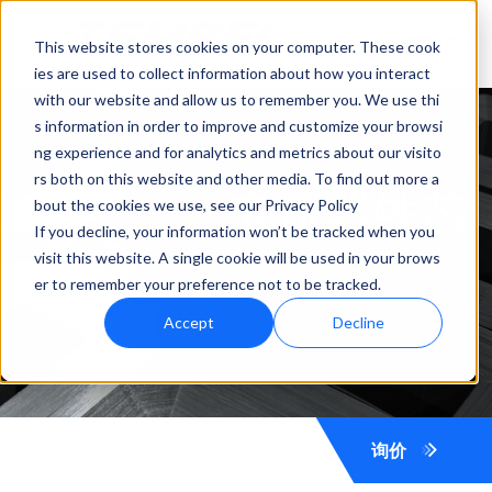
This website stores cookies on your computer. These cook
ies are used to collect information about how you interact
with our website and allow us to remember you. We use thi
s information in order to improve and customize your browsi
ng experience and for analytics and metrics about our visito
rs both on this website and other media. To find out more a
变压器铁芯
bout the cookies we use, see our Privacy Policy
If you decline, your information won’t be tracked when you
visit this website. A single cookie will be used in your brows
er to remember your preference not to be tracked.
Accept
Decline
询价