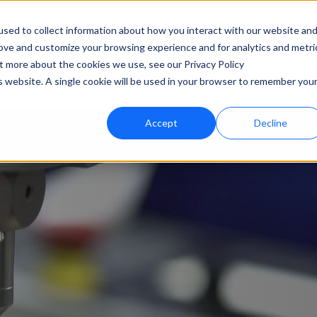
Produkte
Leistungen und Techn
sed to collect information about how you interact with our website an
rove and customize your browsing experience and for analytics and metri
ut more about the cookies we use, see our Privacy Policy
Ressourcen
is website. A single cookie will be used in your browser to remember you
Accept
Decline