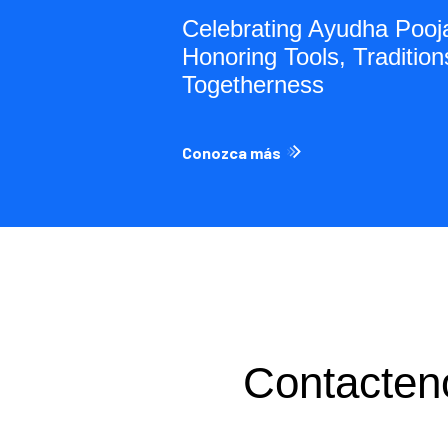
el Completes
Celebrating Ayudha Pooj
trolling
Honoring Tools, Tradition
taly-Based
Togetherness
Conozca más
Contacten