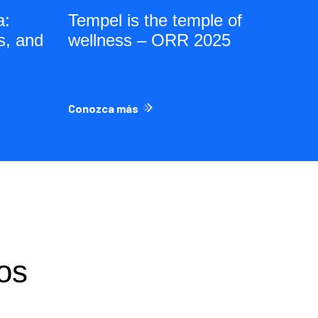
a:
Tempel is the temple of
s, and
wellness – ORR 2025
Conozca más
os