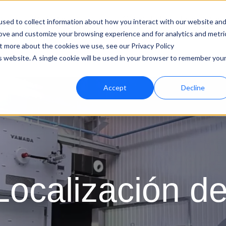
Productos
Capacidades y Tecnologías
sed to collect information about how you interact with our website an
rove and customize your browsing experience and for analytics and metri
ut more about the cookies we use, see our Privacy Policy
Recursos
is website. A single cookie will be used in your browser to remember you
Accept
Decline
Localización de